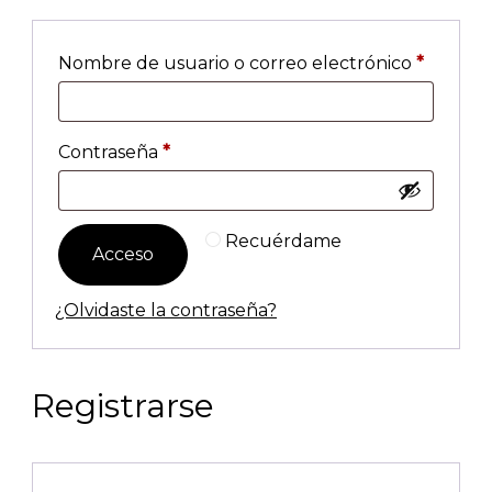
Decora
ción y
Obligat
Nombre de usuario o correo electrónico
*
Regalo
s
Obligatorio
Contraseña
*
Origin
ales
Recuérdame
Acceso
¿Olvidaste la contraseña?
Registrarse