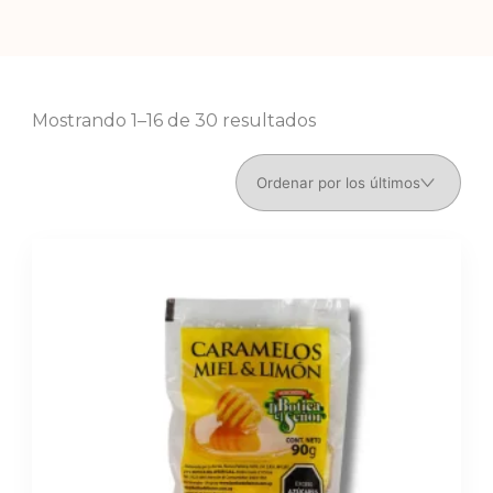
Decora
ción y
Regalo
Ordenado
Mostrando 1–16 de 30 resultados
s
por
Origin
los
ales
últimos