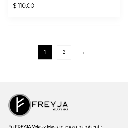
$
110,00
1
2
→
En
FREYJA Velas y Mas
, creamos un ambiente