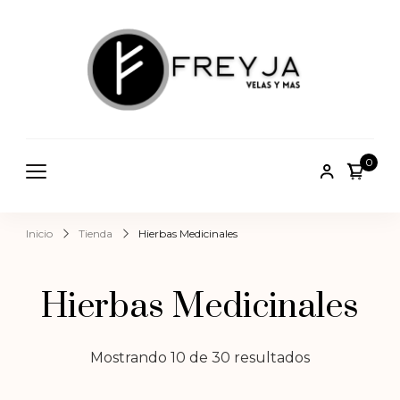
Freyja
Tienda
Holística
Todos
Uruguay de
los
venta por
0
mayor y
Incien
menor
sos,
Inicio
Tienda
Hierbas Medicinales
Fabric
ación
Hierbas Medicinales
de
Mostrando 10 de 30 resultados
velas,