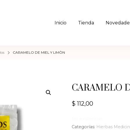
Inicio
Tienda
Novedade
 Todos los Inciensos, Fabricació
lística Uruguay de venta por mayor y menor
nales
los
CARAMELO DE MIEL Y LIMÒN
CARAMELO D
$
112,00
Sin existencias
Categorías:
Hierbas Medicin