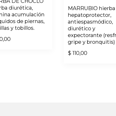
RBA DE CHOCLO
rba diurética,
MARRUBIO hierba
mina acumulación
hepatoprotector,
íquidos de piernas,
antiespasmódico,
llas y tobillos.
diurético y
expectorante (resfr
0,00
gripe y bronquitis)
$
110,00