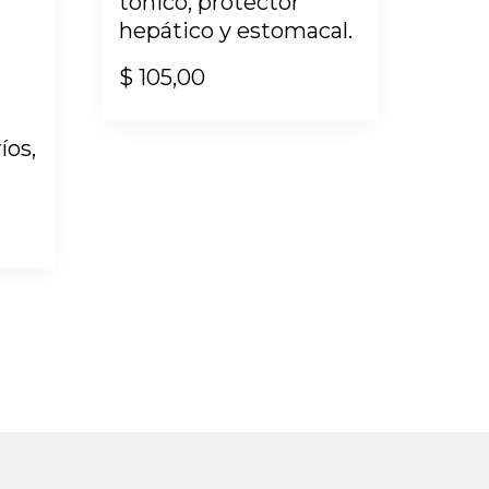
tónico, protector
hepático y estomacal.
$
105,00
íos,