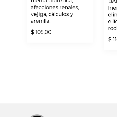
hierba diurética,
BA
afecciones renales,
hie
vejiga, cálculos y
eli
arenilla.
e l
rodi
$
105,00
$
11